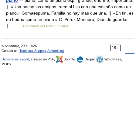
piano
— piano, como un piano expr. grande, enorme, importante.
❙ «Una noche los amigos traen al hijo con una castaña como un
piano.» Gomaespuma, Familia no hay más que una. ❙ «En fin, es
un bodrio como un piano.» C. Pérez Merinero, Días de guardar.
❙… …
Diccionario del Argot "El Sohez"
© Academic, 2000-2026
18+
Contact us:
Technical Support
,
Advertising
Dictionaries export
, created on PHP,
Joomla,
Drupal,
WordPress,
MODx.