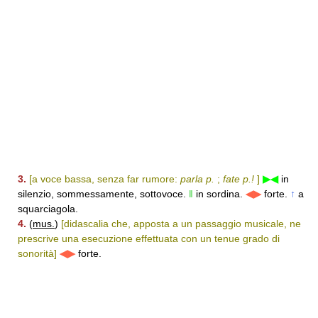
3.
[a voce bassa, senza far rumore:
parla p.
;
fate p.!
]
▶◀
in
silenzio, sommessamente, sottovoce.
‖
in sordina.
◀▶
forte.
↑
a
squarciagola.
4.
(
mus.
)
[didascalia che, apposta a un passaggio musicale, ne
prescrive una esecuzione effettuata con un tenue grado di
sonorità]
◀▶
forte.