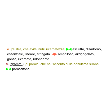
c.
[di stile, che evita inutili ricercatezze]
▶◀
asciutto, disadorno,
essenziale, lineare, stringato.
◀▶
ampolloso, arzigogolato,
gonfio, ricercato, ridondante.
4.
(
gramm.
)
[di parola, che ha l'accento sulla penultima sillaba]
▶◀
parossitono.