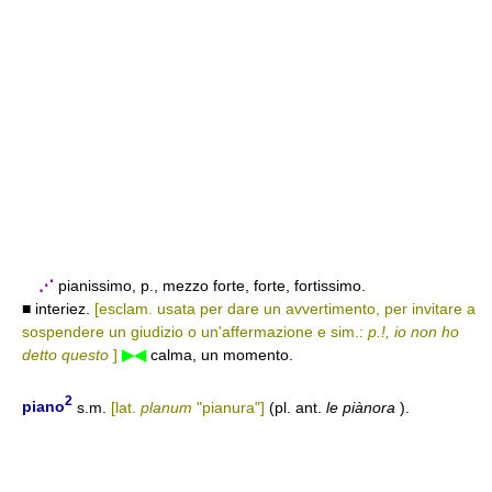
⋰
pianissimo, p., mezzo forte, forte, fortissimo.
■ interiez.
[esclam. usata per dare un avvertimento, per invitare a
sospendere un giudizio o un'affermazione e sim.:
p.!, io non ho
detto questo
]
▶◀
calma, un momento.
2
piano
s.m.
[lat.
planum
"pianura"]
(pl. ant.
le piànora
).