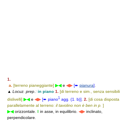
1.
a.
[terreno pianeggiante]
▶◀
e
◀▶
[➨
pianura
]
.
▲
Locuz. prep.:
in piano
1.
[di terreno e sim., senza sensibili
1
dislivelli]
▶◀
e
◀▶
[➨ piano
agg. (1. b)]
.
2.
[di cosa disposta
parallelamente al terreno:
il tavolino non è ben in p.
]
▶◀
orizzontale.
‖
in asse, in equilibrio.
◀▶
inclinato,
perpendicolare.