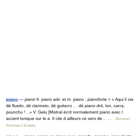
piano
— pianò fr. piano adv. et m. piano ; pianoforte > « Aqui li via
dé flueito, dé clarineto, dé guitarro … dé piano dré, lon, carra,
pounchu !…» V. Gelu [Mistral écrit normalement piano avec l
accent tonique sur le a. Il cite d ailleurs ce vers de… …
Diccionari
Personau e Evolutiu