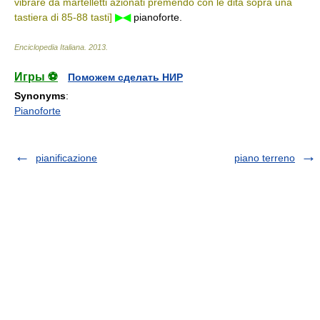
vibrare da martelletti azionati premendo con le dita sopra una
tastiera di 85-88 tasti]
▶◀
pianoforte.
Enciclopedia Italiana
.
2013
.
Игры ⚽
Поможем сделать НИР
Synonyms
:
Pianoforte
pianificazione
piano terreno