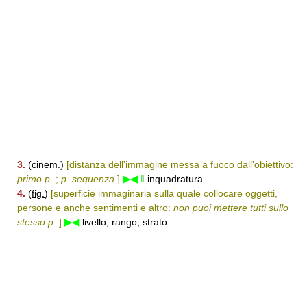
3.
(
cinem.
)
[distanza dell'immagine messa a fuoco dall'obiettivo:
primo p.
;
p. sequenza
]
▶◀
‖
inquadratura.
4.
(
fig.
)
[superficie immaginaria sulla quale collocare oggetti,
persone e anche sentimenti e altro:
non puoi mettere tutti sullo
stesso p.
]
▶◀
livello, rango, strato.