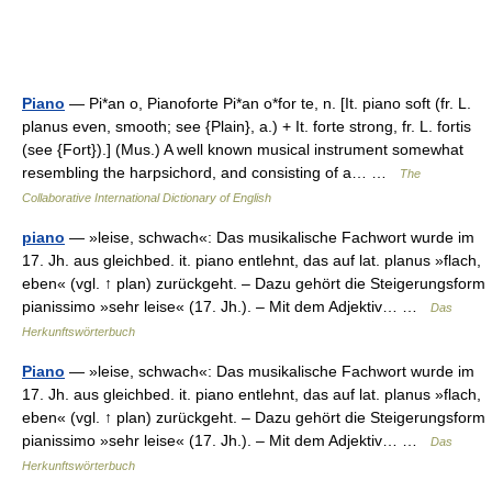
Piano
— Pi*an o, Pianoforte Pi*an o*for te, n. [It. piano soft (fr. L.
planus even, smooth; see {Plain}, a.) + It. forte strong, fr. L. fortis
(see {Fort}).] (Mus.) A well known musical instrument somewhat
resembling the harpsichord, and consisting of a… …
The
Collaborative International Dictionary of English
piano
— »leise, schwach«: Das musikalische Fachwort wurde im
17. Jh. aus gleichbed. it. piano entlehnt, das auf lat. planus »flach,
eben« (vgl. ↑ plan) zurückgeht. – Dazu gehört die Steigerungsform
pianissimo »sehr leise« (17. Jh.). – Mit dem Adjektiv… …
Das
Herkunftswörterbuch
Piano
— »leise, schwach«: Das musikalische Fachwort wurde im
17. Jh. aus gleichbed. it. piano entlehnt, das auf lat. planus »flach,
eben« (vgl. ↑ plan) zurückgeht. – Dazu gehört die Steigerungsform
pianissimo »sehr leise« (17. Jh.). – Mit dem Adjektiv… …
Das
Herkunftswörterbuch