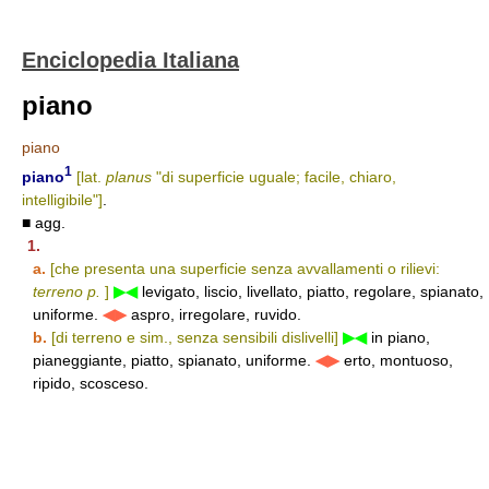
Enciclopedia Italiana
piano
piano
1
piano
[lat.
planus
"di superficie uguale; facile, chiaro,
intelligibile"]
.
■ agg.
1.
a.
[che presenta una superficie senza avvallamenti o rilievi:
terreno p.
]
▶◀
levigato, liscio, livellato, piatto, regolare, spianato,
uniforme.
◀▶
aspro, irregolare, ruvido.
b.
[di terreno e sim., senza sensibili dislivelli]
▶◀
in piano,
pianeggiante, piatto, spianato, uniforme.
◀▶
erto, montuoso,
ripido, scosceso.