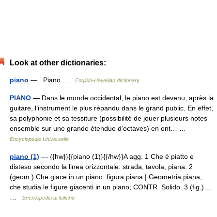
Look at other dictionaries:
piano
— Piano …
English-Hawaiian dictionary
PIANO
— Dans le monde occidental, le piano est devenu, après la
guitare, l’instrument le plus répandu dans le grand public. En effet,
sa polyphonie et sa tessiture (possibilité de jouer plusieurs notes
ensemble sur une grande étendue d’octaves) en ont… …
Encyclopédie Universelle
piano (1)
— {{hw}}{{piano (1)}{{/hw}}A agg. 1 Che è piatto e
disteso secondo la linea orizzontale: strada, tavola, piana. 2
(geom.) Che giace in un piano: figura piana | Geometria piana,
che studia le figure giacenti in un piano; CONTR. Solido. 3 (fig.)…
…
Enciclopedia di italiano