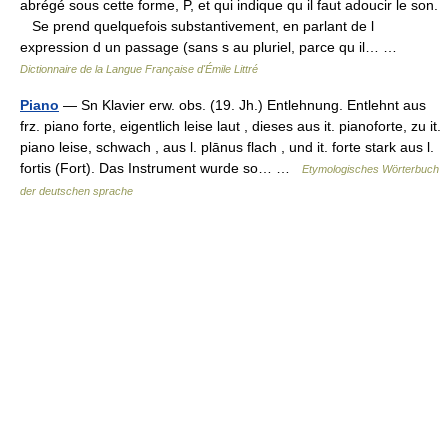
abrégé sous cette forme, P, et qui indique qu il faut adoucir le son.
Se prend quelquefois substantivement, en parlant de l
expression d un passage (sans s au pluriel, parce qu il… …
Dictionnaire de la Langue Française d'Émile Littré
Piano
— Sn Klavier erw. obs. (19. Jh.) Entlehnung. Entlehnt aus
frz. piano forte, eigentlich leise laut , dieses aus it. pianoforte, zu it.
piano leise, schwach , aus l. plānus flach , und it. forte stark aus l.
fortis (Fort). Das Instrument wurde so… …
Etymologisches Wörterbuch
der deutschen sprache