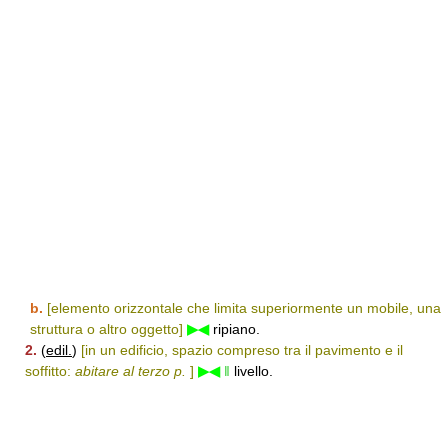
b.
[elemento orizzontale che limita superiormente un mobile, una
struttura o altro oggetto]
▶◀
ripiano.
2.
(
edil.
)
[in un edificio, spazio compreso tra il pavimento e il
soffitto:
abitare al terzo p.
]
▶◀
‖
livello.