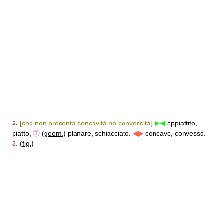
2.
[che non presenta concavità né convessità]
▶◀
appiattito,
piatto,
Ⓣ
(
geom.
) planare, schiacciato.
◀▶
concavo, convesso.
3.
(
fig.
)