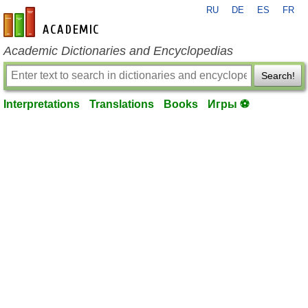
RU
DE
ES
FR
en-academic.com
Academic Dictionaries and Encyclopedias
Search!
Interpretations
Translations
Books
Игры ⚽