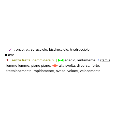
⋰
tronco, p., sdrucciolo, bisdrucciolo, trisdrucciolo.
■ avv.
1.
[senza fretta:
camminare p.
]
▶◀
adagio, lentamente.
↑
(
fam.
)
lemme lemme, piano piano.
◀▶
alla svelta, di corsa, forte,
frettolosamente, rapidamente, svelto, veloce, velocemente.